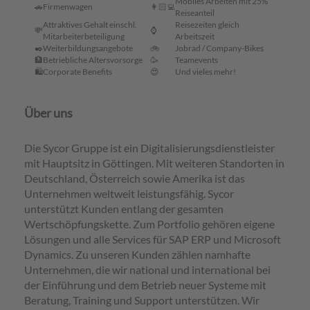
Mobiles Arbeiten mit 25%
🚗
Firmenwagen
👩🏻‍💻
Reiseanteil
Attraktives Gehalt einschl.
Reisezeiten gleich
💸
⌚
Mitarbeiterbeteiligung
Arbeitszeit
✒️
Weiterbildungsangebote
🚲
Jobrad / Company-Bikes
🏦
Betriebliche Altersvorsorge
🥳
Teamevents
🛍️
Corporate Benefits
😍
Und vieles mehr!
Über
Über uns
uns
Die Sycor Gruppe ist ein Digitalisierungsdienstleister
mit Hauptsitz in Göttingen. Mit weiteren Standorten in
Deutschland, Österreich sowie Amerika ist das
Unternehmen weltweit leistungsfähig. Sycor
unterstützt Kunden entlang der gesamten
Wertschöpfungskette. Zum Portfolio gehören eigene
Lösungen und alle Services für SAP ERP und Microsoft
Dynamics. Zu unseren Kunden zählen namhafte
Unternehmen, die wir national und international bei
der Einführung und dem Betrieb neuer Systeme mit
Beratung, Training und Support unterstützen. Wir